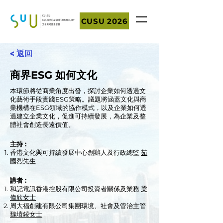
CUSU 2026
< 返回
商界ESG 如何文化
本環節將從商業角度出發，探討企業如何透過文
化藝術手段實踐ESG策略。議題將涵蓋文化與商
業機構在ESG領域的協作模式，以及企業如何透
過建立企業文化，促進可持續發展，為企業及整
體社會創造長遠價值。
主持 :
香港文化與可持續發展中心創辦人及行政總監
茹
國烈先生
講者 :
和記電訊香港控股有限公司投資者關係及業務
梁
偉欣女士
周大福創建有限公司集團環境、社會及管治主管
魏塏錂女士