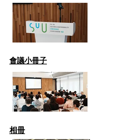
會議小冊子
相冊