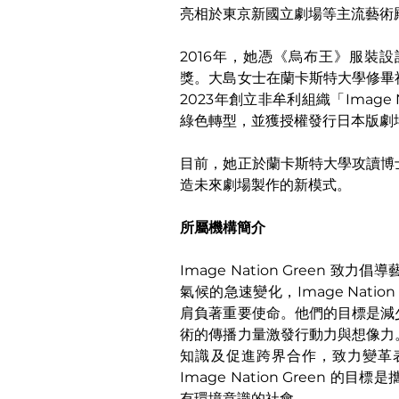
亮相於東京新國立劇場等主流藝術
2016年，她憑《烏布王》服裝
獎。大島女士在蘭卡斯特大學修畢
2023年創立非牟利組織「Image 
綠色轉型，並獲授權發行日本版劇
目前，她正於蘭卡斯特大學攻讀博
造未來劇場製作的新模式。
所屬機構簡介
Image Nation Green
氣候的急速變化，Image Nati
肩負著重要使命。他們的目標是減
術的傳播力量激發行動力與想像力
知識及促進跨界合作，致力變革
Image Nation Green
有環境意識的社會。