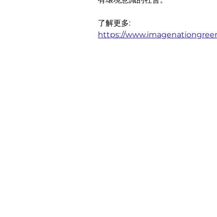
了解更多:
https://www.imagenationgreen