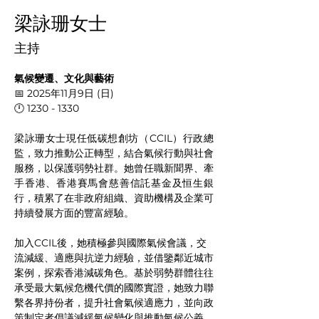
梁詠珊女士
主持
氣候變遷、文化與藝術
📅 2025年11月9日 (日)
🕛 
1230 - 1330
梁詠珊女士現任低碳想創坊（CCIL）行政總
監，致力推動公正轉型，結合氣候行動與社會
服務，以保護弱勢社群。她曾任職新聞界、牽
手香港、香港賽馬會慈善信託基金及恒生銀
行，積累了在非政府組織、資助機構及企業可
持續發展方面的豐富經驗。
加入CCIL後，她積極參與國際氣候會議，交
流減緩、適應與抗逆力經驗，並借鑒鄰近城市
案例，探索香港減碳角色。基於弱勢群體往往
承受最大氣候危機代價的國際實證，她致力聯
繫各界持份者，提升社會氣候適應力，並向政
策制定者倡議減緩氣候變化與推動氣候公義。