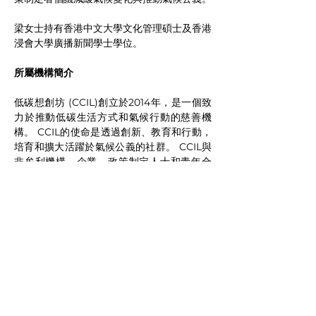
梁女士持有香港中文大學文化管理碩士及香港
浸會大學廣播新聞學士學位。
所屬機構簡介
低碳想創坊 (CCIL)創立於2014年，是一個致
力於推動低碳生活方式和氣候行動的慈善機
構。 CCIL的使命是透過創新、教育和行動，
培育和擴大活躍於氣候公義的社群。 CCIL與
非牟利機構、企業、政策制定人士和青年合
作，共同實踐尊重和保護弱勢社群的低碳經濟
公義轉型。最終願景是致力建立一個人人均可
參與氣候行動的可持續未來。
了解更多: 
https://www.ccinnolab.org/en/
CONTACT US
Email